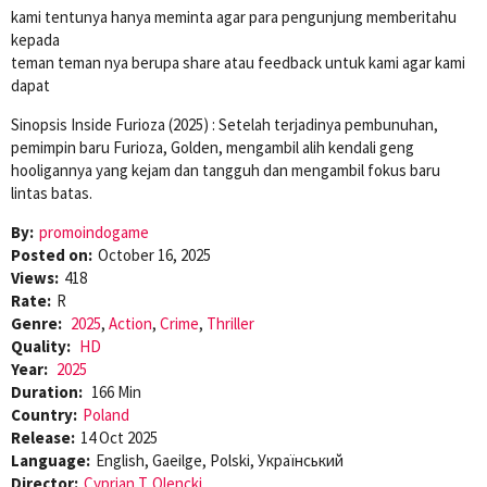
kami tentunya hanya meminta agar para pengunjung memberitahu
kepada
teman teman nya berupa share atau feedback untuk kami agar kami
dapat
Sinopsis Inside Furioza (2025) : Setelah terjadinya pembunuhan,
pemimpin baru Furioza, Golden, mengambil alih kendali geng
hooligannya yang kejam dan tangguh dan mengambil fokus baru
lintas batas.
By:
promoindogame
Posted on:
October 16, 2025
Views:
418
Rate:
R
Genre:
2025
,
Action
,
Crime
,
Thriller
Quality:
HD
Year:
2025
Duration:
166 Min
Country:
Poland
Release:
14 Oct 2025
Language:
English, Gaeilge, Polski, Український
Director:
Cyprian T. Olencki