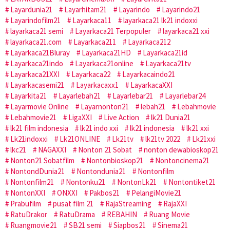
Layardunia21
Layarhitam21
Layarindo
Layarindo21
Layarindofilm21
Layarkaca11
layarkaca21 lk21 indoxxi
layarkaca21 semi
Layarkaca21 Terpopuler
layarkaca21 xxi
layarkaca21.com
Layarkaca211
Layarkaca212
Layarkaca21Bluray
Layarkaca21HD
Layarkaca21id
Layarkaca21indo
Layarkaca21online
Layarkaca21tv
Layarkaca21XXI
Layarkaca22
Layarkacaindo21
Layarkacasemi21
Layarkacaxx1
LayarkacaXXI
Layarkita21
Layarlebah21
Layarlebar21
Layarlebar24
Layarmovie Online
Layarnonton21
lebah21
Lebahmovie
Lebahmovie21
LigaXXI
Live Action
lk21 Dunia21
lk21 film indonesia
lk21 indo xxi
lk21 indonesia
lk21 xxi
Lk21indoxxi
Lk21ONLINE
Lk21tv
lk21tv 2022
Lk21xxi
lkc21
NAGAXXI
Nonton 21 Sobat
nonton dewabioskop21
Nonton21 Sobatfilm
Nontonbioskop21
Nontoncinema21
NontondDunia21
Nontondunia21
Nontonfilm
Nontonfilm21
Nontonku21
NontonLk21
Nontontiket21
NontonXXI
ONXXI
Pakbos21
PelangiMovie21
Prabufilm
pusat film 21
RajaStreaming
RajaXXI
RatuDrakor
RatuDrama
REBAHIN
Ruang Movie
Ruangmovie21
SB21 semi
Siapbos21
Sinema21