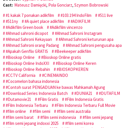
Cast:
Mateusz Damięcki
,
Pola Gonciarz
,
Szymon Bobrowski
#1 kakak 7 ponakan adikfilm
#103.194 IndoFilm
#511 live
#511ny
#A quiet place adikfilm
#ADIKFILM
#Adikfilm Green book
#Adikfilm vincenzo
#Ahmad sahroni dicopot
#Ahmad Sahroni Instagram
#Ahmad Sahroni Kekayaan
#Ahmad Sahroni keturunan apa
#Ahmad Sahroni orang Padang
#Ahmad Sahroni pengusaha apa
#Apakah Genflix GRATIS
#Beekeeper adikfilm
#Bioskop Online
#Bioskop Online gratis
#Bioskop Online IndoXXI
#Bioskop Online Keren
#Bioskop Online Rebahin
#BIOSKOPKEREN
#CCTV California
#CINEMAINDO
#Cocomelon bahasa indonesia
#Contoh surat PENGADUAN ke bawas Mahkamah Agung
#Download Series Indonesia Batch
#DUNIA21
#DUTAFILM
#Dutamovie21
#Film Gratis
#Film Indonesia Gratis
#Film Indonesia Terbaru
#Film Indonesia Terbaru Full Movie
#film online
#film semi
#film semi australia
#film semi barat
#film semi indonesia
#film semi jepang
#film semi jepang indoxxi 2025
#film semi korea