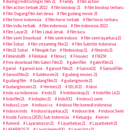
duringcreditsstinger film 21
Family
film action
film action terbaik 2022
film bioskop 21
film bioskop terbaru
Film DagangFilm dari dewa
film gudang movie 21
film horor indonesia
film horor terbaik
film horor terbaru
film india terbaik
film indonesia
film indonesia 2022
Film Layar21
Film Lokal Jeruk
film lucu
film semi Download
film semi indoxxi
film semi layarkaca21
film Sobat
film streaming film21
Film Subtitle Indonesia
film21 Sobat
filmapik.fun
filmbioskop21
filmindo21
Filmindo89
Filmlokal
filmxx1
Fmoviez
FMZM
free download film Galeri Film21
galerifilm
galerifilm21
ganol
ganool asia
ganool film21
Ganool21
GanoolFilm
Ganoolfilm21
Goldmovie21
gudang movies 21
gudangfilm
Gudangfilm21
gudangmovie21
Gudangmovies21
Hermes21
IDLIX21
idxxi
indo xxi indonesia
indo21
Indobioskop21
Indofilm Lk21
Indofilm21
Indoplex21
IndoXX1
indoxx1 semi
indoxx1.com
indoxxi cx
indoxxi film komedi indonesia
indoxxi indo
indoxxi layarkaca21
indoxxi link
indoxxi Semi
Inside Furioza (2025) Sub Indonesia
Keluarga
keren
Komedi
Layaramazon21
Layarbebas21
Layarbokeh21
LAYARBOS21
LayarcinemaXXI
Layarcinta21