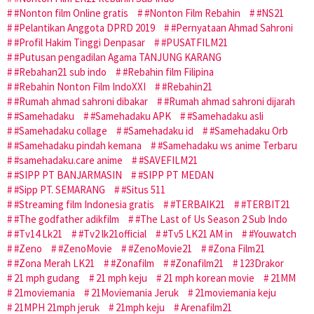
#Nonton film Online gratis
#Nonton Film Rebahin
#NS21
#Pelantikan Anggota DPRD 2019
#Pernyataan Ahmad Sahroni
#Profil Hakim Tinggi Denpasar
#PUSATFILM21
#Putusan pengadilan Agama TANJUNG KARANG
#Rebahan21 sub indo
#Rebahin film Filipina
#Rebahin Nonton Film IndoXXI
#Rebahin21
#Rumah ahmad sahroni dibakar
#Rumah ahmad sahroni dijarah
#Samehadaku
#Samehadaku APK
#Samehadaku asli
#Samehadaku collage
#Samehadaku id
#Samehadaku Orb
#Samehadaku pindah kemana
#Samehadaku ws anime Terbaru
#samehadaku.care anime
#SAVEFILM21
#SIPP PT BANJARMASIN
#SIPP PT MEDAN
#Sipp PT. SEMARANG
#Situs 511
#Streaming film Indonesia gratis
#TERBAIK21
#TERBIT21
#The godfather adikfilm
#The Last of Us Season 2 Sub Indo
#Tv14 Lk21
#Tv2 lk21official
#Tv5 LK21 AM in
#Youwatch
#Zeno
#ZenoMovie
#ZenoMovie21
#Zona Film21
#Zona Merah LK21
#Zonafilm
#Zonafilm21
123Drakor
21 mph gudang
21 mph keju
21 mph korean movie
21MM
21moviemania
21Moviemania Jeruk
21moviemania keju
21MPH 21mph jeruk
21mph keju
Arenafilm21