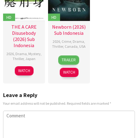
HD
HD
THE A CARE
Newborn (2026)
Disusebody
Sub Indonesia
(2026) Sub
2026
,
Crime
,
Drama
,
Indonesia
Thriller
,
Canada
,
USA
2026
,
Drama
,
Mystery
,
10
Nate
Thriller
,
Japan
TRAILER
Apr
Parker
15
Kôki
2026
WATCH
WATCH
May
Yoshida
2026
Leave a Reply
Your email address will not be published.
Required fields are marked
*