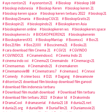
ayo nonton21
ayononton21
Bioskop
bioskop 168
bioskop indonesia
Bioskop Keren
bioskop keren 21
bioskop keren space
bioskop keren terbaru 2022
bioskop21
Bioskop21mania
BioskopCGV21
BioskopGratis21
Bioskopin21
bioskopindo21
Bioskopkeren Asia
bioskopkeren online
bioskopkeren ws
bioskopkeren.space
bioskopkeren.tv
BIOSKOPKEREN21
bioskopkerenin
BioskopkerenXX1
BioskopMantap
Boomxx1
Bos21
Bos21film
Bos21XXI
Boscinema21
Bosku21
cara download film Cinema 21
CGV21
CGVINDO
CGVINDO21
Cinameindoxx1
Cinema Indo 21
cinema indo xxi
Cinema21 Cinemaindo
Cinemacgv21
Cinemaemas
Cinemaindo21
cinemakeren
Cinemamovie88
Cinematrans7
cinemaxx1
Cnnxxi
Comedy
crime boss
D21
Dagang
dewamovie
ditonton21 download film bioskop download film ganool
download film indonesia terbaru
Download film mudah download
Download film terbaru
download film terbaru 2022
Drakor Id
Drakorindo
DramaCool
dramaserial
dunia21 18
dunia21.net
dunia21.org
duniafilm
DuniaFilm21
Duniamovie21