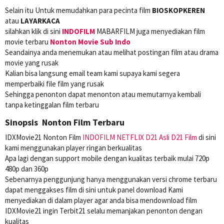
Selain itu Untuk memudahkan para pecinta film
BIOSKOPKEREN
atau
LAYARKACA
silahkan klik di sini
INDOFILM
MABARFILM juga menyediakan film
movie terbaru
Nonton Movie Sub Indo
Seandainya anda menemukan atau melihat postingan film atau drama
movie yang rusak
Kalian bisa langsung email team kami supaya kami segera
memperbaiki file film yang rusak
Sehingga penonton dapat menonton atau memutarnya kembali
tanpa ketinggalan film terbaru
Sinopsis Nonton Film Terbaru
IDXMovie21 Nonton Film
INDOFILM
NETFLIX
D21 Asli
D21 Film
di sini
kami menggunakan player ringan berkualitas
Apa lagi dengan support mobile dengan kualitas terbaik mulai 720p
480p dan 360p
Sebenarnya penggunjung hanya menggunakan versi chrome terbaru
dapat menggakses film di sini untuk panel download Kami
menyediakan di dalam player agar anda bisa mendownload film
IDXMovie21 ingin Terbit21 selalu memanjakan penonton dengan
kualitas