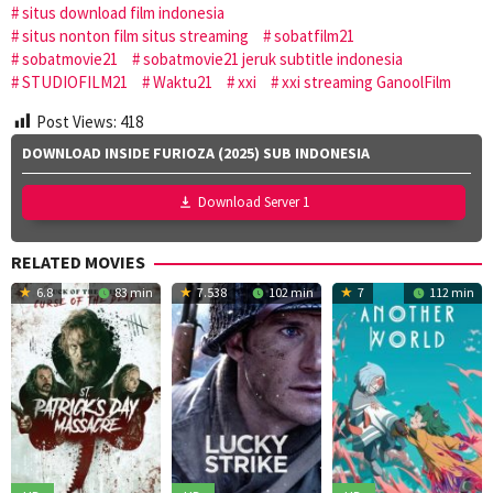
situs download film indonesia
situs nonton film situs streaming
sobatfilm21
sobatmovie21
sobatmovie21 jeruk subtitle indonesia
STUDIOFILM21
Waktu21
xxi
xxi streaming GanoolFilm
Post Views:
418
DOWNLOAD INSIDE FURIOZA (2025) SUB INDONESIA
Download Server 1
RELATED MOVIES
6.8
83 min
7.538
102 min
7
112 min