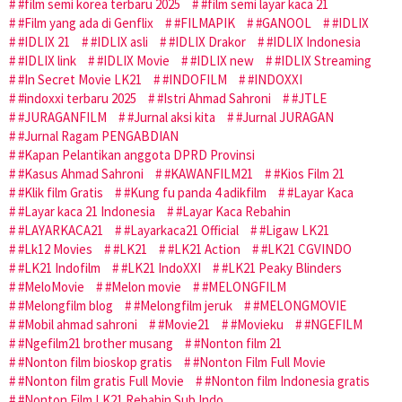
#film semi korea terbaru 2025
#film semi layar kaca 21
#Film yang ada di Genflix
#FILMAPIK
#GANOOL
#IDLIX
#IDLIX 21
#IDLIX asli
#IDLIX Drakor
#IDLIX Indonesia
#IDLIX link
#IDLIX Movie
#IDLIX new
#IDLIX Streaming
#In Secret Movie LK21
#INDOFILM
#INDOXXI
#indoxxi terbaru 2025
#Istri Ahmad Sahroni
#JTLE
#JURAGANFILM
#Jurnal aksi kita
#Jurnal JURAGAN
#Jurnal Ragam PENGABDIAN
#Kapan Pelantikan anggota DPRD Provinsi
#Kasus Ahmad Sahroni
#KAWANFILM21
#Kios Film 21
#Klik film Gratis
#Kung fu panda 4 adikfilm
#Layar Kaca
#Layar kaca 21 Indonesia
#Layar Kaca Rebahin
#LAYARKACA21
#Layarkaca21 Official
#Ligaw LK21
#Lk12 Movies
#LK21
#LK21 Action
#LK21 CGVINDO
#LK21 Indofilm
#LK21 IndoXXI
#LK21 Peaky Blinders
#MeloMovie
#Melon movie
#MELONGFILM
#Melongfilm blog
#Melongfilm jeruk
#MELONGMOVIE
#Mobil ahmad sahroni
#Movie21
#Movieku
#NGEFILM
#Ngefilm21 brother musang
#Nonton film 21
#Nonton film bioskop gratis
#Nonton Film Full Movie
#Nonton film gratis Full Movie
#Nonton film Indonesia gratis
#Nonton Film LK21 Rebahin Sub Indo