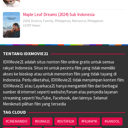
Maple Leaf Dreams (2024) Sub Indonesia
2024
,
Drama
,
Family
,
Philippines
,
Romance
,
Philippines
13397 Views
TENTANG IDXMOVIE21
IDXMovie21 adalah situs nonton film online gratis untuk semua
rakyat Indonesia. Situs ini untuk pecinta film yang tidak memiliki
akses ke bioskop atau untuk menonton film yang tidak tayang di
Indonesia. Perlu diketahui, IDXMovie21 tidak menyimpan konten film.
IDXMovie21 atau Layarkaca21 hanya mengambil film dari berbagai
sumber di internet seperti website/forum atau penyedia layanan
streaming seperti YouTube, Facebook, dan lainnya. Selamat
Menikmati pilihan film yang tersedia
TAG CLOUD
#CINEMAINDO
#DUNIA21
#DUTAFILM
#FILMAPIK
#GANOOL