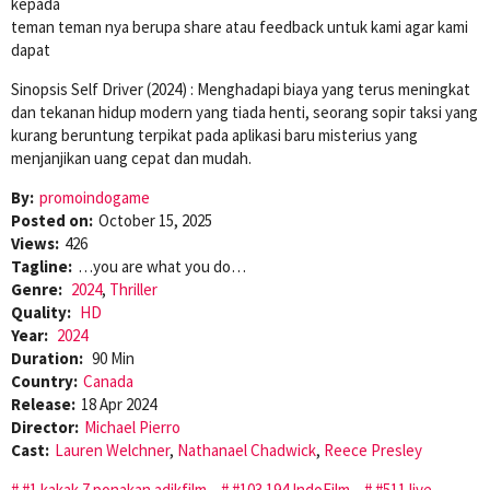
kepada
teman teman nya berupa share atau feedback untuk kami agar kami
dapat
Sinopsis Self Driver (2024) : Menghadapi biaya yang terus meningkat
dan tekanan hidup modern yang tiada henti, seorang sopir taksi yang
kurang beruntung terpikat pada aplikasi baru misterius yang
menjanjikan uang cepat dan mudah.
By:
promoindogame
Posted on:
October 15, 2025
Views:
426
Tagline:
…you are what you do…
Genre:
2024
,
Thriller
Quality:
HD
Year:
2024
Duration:
90 Min
Country:
Canada
Release:
18 Apr 2024
Director:
Michael Pierro
Cast:
Lauren Welchner
,
Nathanael Chadwick
,
Reece Presley
#1 kakak 7 ponakan adikfilm
#103.194 IndoFilm
#511 live