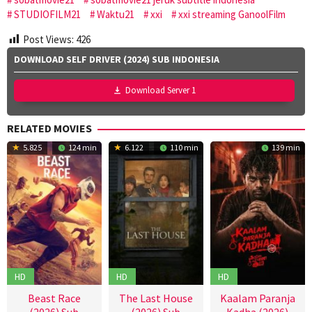
STUDIOFILM21
Waktu21
xxi
xxi streaming GanoolFilm
Post Views:
426
DOWNLOAD SELF DRIVER (2024) SUB INDONESIA
Download Server 1
RELATED MOVIES
5.825
124 min
6.122
110 min
139 min
HD
HD
HD
Beast Race
The Last House
Kaalam Paranja