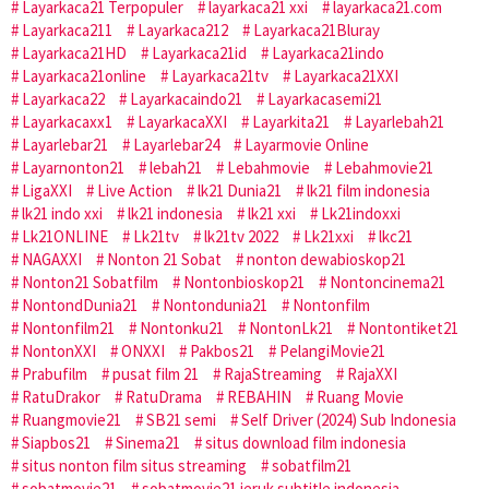
Layarkaca21 Terpopuler
layarkaca21 xxi
layarkaca21.com
Layarkaca211
Layarkaca212
Layarkaca21Bluray
Layarkaca21HD
Layarkaca21id
Layarkaca21indo
Layarkaca21online
Layarkaca21tv
Layarkaca21XXI
Layarkaca22
Layarkacaindo21
Layarkacasemi21
Layarkacaxx1
LayarkacaXXI
Layarkita21
Layarlebah21
Layarlebar21
Layarlebar24
Layarmovie Online
Layarnonton21
lebah21
Lebahmovie
Lebahmovie21
LigaXXI
Live Action
lk21 Dunia21
lk21 film indonesia
lk21 indo xxi
lk21 indonesia
lk21 xxi
Lk21indoxxi
Lk21ONLINE
Lk21tv
lk21tv 2022
Lk21xxi
lkc21
NAGAXXI
Nonton 21 Sobat
nonton dewabioskop21
Nonton21 Sobatfilm
Nontonbioskop21
Nontoncinema21
NontondDunia21
Nontondunia21
Nontonfilm
Nontonfilm21
Nontonku21
NontonLk21
Nontontiket21
NontonXXI
ONXXI
Pakbos21
PelangiMovie21
Prabufilm
pusat film 21
RajaStreaming
RajaXXI
RatuDrakor
RatuDrama
REBAHIN
Ruang Movie
Ruangmovie21
SB21 semi
Self Driver (2024) Sub Indonesia
Siapbos21
Sinema21
situs download film indonesia
situs nonton film situs streaming
sobatfilm21
sobatmovie21
sobatmovie21 jeruk subtitle indonesia