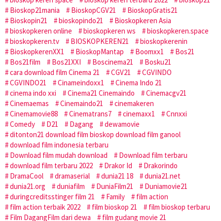
Bioskop21mania
BioskopCGV21
BioskopGratis21
Bioskopin21
bioskopindo21
Bioskopkeren Asia
bioskopkeren online
bioskopkeren ws
bioskopkeren.space
bioskopkeren.tv
BIOSKOPKEREN21
bioskopkerenin
BioskopkerenXX1
BioskopMantap
Boomxx1
Bos21
Bos21film
Bos21XXI
Boscinema21
Bosku21
cara download film Cinema 21
CGV21
CGVINDO
CGVINDO21
Cinameindoxx1
Cinema Indo 21
cinema indo xxi
Cinema21 Cinemaindo
Cinemacgv21
Cinemaemas
Cinemaindo21
cinemakeren
Cinemamovie88
Cinematrans7
cinemaxx1
Cnnxxi
Comedy
D21
Dagang
dewamovie
ditonton21 download film bioskop download film ganool
download film indonesia terbaru
Download film mudah download
Download film terbaru
download film terbaru 2022
Drakor Id
Drakorindo
DramaCool
dramaserial
dunia21 18
dunia21.net
dunia21.org
duniafilm
DuniaFilm21
Duniamovie21
duringcreditsstinger film 21
Family
film action
film action terbaik 2022
film bioskop 21
film bioskop terbaru
Film DagangFilm dari dewa
film gudang movie 21