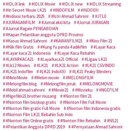
#IDLIX link
#IDLIX Movie
#IDLIX new
#IDLIX Streaming
#In Secret Movie LK21
#INDOFILM
#INDOXXI
#indoxxi terbaru 2025
#Istri Ahmad Sahroni
#JTLE
#JURAGANFILM
#Jurnal aksi kita
#Jurnal JURAGAN
#Jurnal Ragam PENGABDIAN
#Kapan Pelantikan anggota DPRD Provinsi
#Kasus Ahmad Sahroni
#KAWANFILM21
#Kios Film 21
#Klik film Gratis
#Kung fu panda 4 adikfilm
#Layar Kaca
#Layar kaca 21 Indonesia
#Layar Kaca Rebahin
#LAYARKACA21
#Layarkaca21 Official
#Ligaw LK21
#Lk12 Movies
#LK21
#LK21 Action
#LK21 CGVINDO
#LK21 Indofilm
#LK21 IndoXXI
#LK21 Peaky Blinders
#MeloMovie
#Melon movie
#MELONGFILM
#Melongfilm blog
#Melongfilm jeruk
#MELONGMOVIE
#Mobil ahmad sahroni
#Movie21
#Movieku
#NGEFILM
#Ngefilm21 brother musang
#Nonton film 21
#Nonton film bioskop gratis
#Nonton Film Full Movie
#Nonton film gratis Full Movie
#Nonton film Indonesia gratis
#Nonton Film LK21 Rebahin Sub Indo
#Nonton film Online gratis
#Nonton Film Rebahin
#NS21
#Pelantikan Anggota DPRD 2019
#Pernyataan Ahmad Sahroni