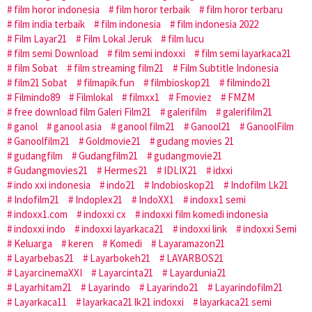
film horor indonesia
film horor terbaik
film horor terbaru
film india terbaik
film indonesia
film indonesia 2022
Film Layar21
Film Lokal Jeruk
film lucu
film semi Download
film semi indoxxi
film semi layarkaca21
film Sobat
film streaming film21
Film Subtitle Indonesia
film21 Sobat
filmapik.fun
filmbioskop21
filmindo21
Filmindo89
Filmlokal
filmxx1
Fmoviez
FMZM
free download film Galeri Film21
galerifilm
galerifilm21
ganol
ganool asia
ganool film21
Ganool21
GanoolFilm
Ganoolfilm21
Goldmovie21
gudang movies 21
gudangfilm
Gudangfilm21
gudangmovie21
Gudangmovies21
Hermes21
IDLIX21
idxxi
indo xxi indonesia
indo21
Indobioskop21
Indofilm Lk21
Indofilm21
Indoplex21
IndoXX1
indoxx1 semi
indoxx1.com
indoxxi cx
indoxxi film komedi indonesia
indoxxi indo
indoxxi layarkaca21
indoxxi link
indoxxi Semi
Keluarga
keren
Komedi
Layaramazon21
Layarbebas21
Layarbokeh21
LAYARBOS21
LayarcinemaXXI
Layarcinta21
Layardunia21
Layarhitam21
Layarindo
Layarindo21
Layarindofilm21
Layarkaca11
layarkaca21 lk21 indoxxi
layarkaca21 semi