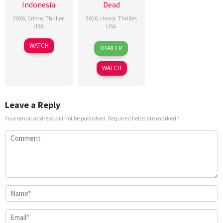
Indonesia
Dead
2026
,
Crime
,
Thriller
,
2026
,
Horror
,
Thriller
,
USA
USA
22
18
Mike
WATCH
TRAILER
Jun
Jul
Stahl
2026
2026
WATCH
Leave a Reply
Your email address will not be published.
Required fields are marked
*