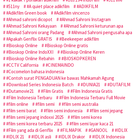
#511ny
#A quiet place adikfilm
#ADIKFILM
#Adikfilm Green book
#Adikfilm vincenzo
#Ahmad sahroni dicopot
#Ahmad Sahroni Instagram
#Ahmad Sahroni Kekayaan
#Ahmad Sahroni keturunan apa
#Ahmad Sahroni orang Padang
#Ahmad Sahroni pengusaha apa
#Apakah Genflix GRATIS
#Beekeeper adikfilm
#Bioskop Online
#Bioskop Online gratis
#Bioskop Online IndoXXI
#Bioskop Online Keren
#Bioskop Online Rebahin
#BIOSKOPKEREN
#CCTV California
#CINEMAINDO
#Cocomelon bahasa indonesia
#Contoh surat PENGADUAN ke bawas Mahkamah Agung
#Download Series Indonesia Batch
#DUNIA21
#DUTAFILM
#Dutamovie21
#Film Gratis
#Film Indonesia Gratis
#Film Indonesia Terbaru
#Film Indonesia Terbaru Full Movie
#film online
#film semi
#film semi australia
#film semi barat
#film semi indonesia
#film semi jepang
#film semi jepang indoxxi 2025
#film semi korea
#film semi korea terbaru 2025
#film semi layar kaca 21
#Film yang ada di Genflix
#FILMAPIK
#GANOOL
#IDLIX
#IDLIX 21
#IDLIX asli
#IDLIX Drakor
#IDLIX Indonesia