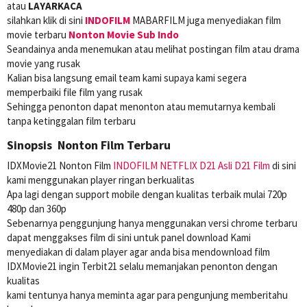
atau
LAYARKACA
silahkan klik di sini
INDOFILM
MABARFILM juga menyediakan film
movie terbaru
Nonton Movie Sub Indo
Seandainya anda menemukan atau melihat postingan film atau drama
movie yang rusak
Kalian bisa langsung email team kami supaya kami segera
memperbaiki file film yang rusak
Sehingga penonton dapat menonton atau memutarnya kembali
tanpa ketinggalan film terbaru
Sinopsis Nonton Film Terbaru
IDXMovie21 Nonton Film
INDOFILM
NETFLIX
D21 Asli
D21 Film
di sini
kami menggunakan player ringan berkualitas
Apa lagi dengan support mobile dengan kualitas terbaik mulai 720p
480p dan 360p
Sebenarnya penggunjung hanya menggunakan versi chrome terbaru
dapat menggakses film di sini untuk panel download Kami
menyediakan di dalam player agar anda bisa mendownload film
IDXMovie21 ingin Terbit21 selalu memanjakan penonton dengan
kualitas
kami tentunya hanya meminta agar para pengunjung memberitahu