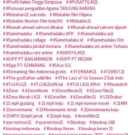
#Profil Hakim Tinggi Denpasar
#PUSATFILM21
#Putusan pengadilan Agama TANJUNG KARANG
#Rebahan21 sub indo
#Rebahin film Filipina
#Rebahin Nonton Film IndoXXI
#Rebahin21
#Rumah ahmad sahroni dibakar
#Rumah ahmad sahroni dijarah
#Samehadaku
#Samehadaku APK
#Samehadaku asli
#Samehadaku collage
#Samehadaku id
#Samehadaku Orb
#Samehadaku pindah kemana
#Samehadaku ws anime Terbaru
#samehadaku.care anime
#SAVEFILM21
#SIPP PT BANJARMASIN
#SIPP PT MEDAN
#Sipp PT. SEMARANG
#Situs 511
#Streaming film Indonesia gratis
#TERBAIK21
#TERBIT21
#The godfather adikfilm
#The Last of Us Season 2 Sub Indo
#Tv14 Lk21
#Tv2 lk21official
#Tv5 LK21 AM in
#Youwatch
#Zeno
#ZenoMovie
#ZenoMovie21
#Zona Film21
#Zona Merah LK21
#Zonafilm
#Zonafilm21
123Drakor
21 mph gudang
21 mph keju
21 mph korean movie
21MM
21moviemania
21Moviemania Jeruk
21moviemania keju
21MPH 21mph jeruk
21mph keju
Arenafilm21
ayo nonton21
ayononton21
Bioskop
bioskop 168
bioskop indonesia
Bioskop Keren
bioskop keren 21
bioskop keren space
bioskop keren terbaru 2022
bioskop21