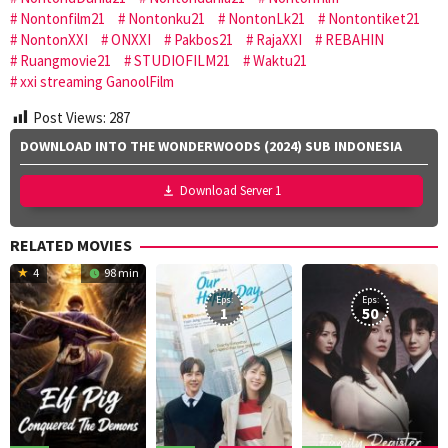
Nontonfilm21
Nontonku21
NontonLk21
Nontontiket21
NontonXXI
ONXXI
Pakbos21
RajaXXI
REBAHIN
Ruangmovie21
STUDIOFILM21
Waktu21
xxi streaming GanoolFilm
Post Views:
287
DOWNLOAD INTO THE WONDERWOODS (2024) SUB INDONESIA
Download Server 1
RELATED MOVIES
4
98 min
Eps:
Eps:
1
50