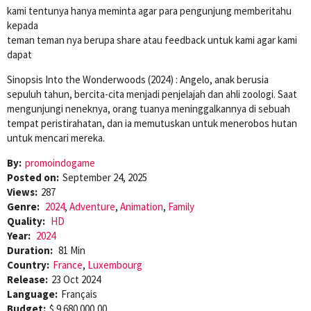
kami tentunya hanya meminta agar para pengunjung memberitahu
kepada
teman teman nya berupa share atau feedback untuk kami agar kami
dapat
Sinopsis Into the Wonderwoods (2024) : Angelo, anak berusia
sepuluh tahun, bercita-cita menjadi penjelajah dan ahli zoologi. Saat
mengunjungi neneknya, orang tuanya meninggalkannya di sebuah
tempat peristirahatan, dan ia memutuskan untuk menerobos hutan
untuk mencari mereka.
By:
promoindogame
Posted on:
September 24, 2025
Views:
287
Genre:
2024
,
Adventure
,
Animation
,
Family
Quality:
HD
Year:
2024
Duration:
81 Min
Country:
France
,
Luxembourg
Release:
23 Oct 2024
Language:
Français
Budget:
$ 9.680.000,00