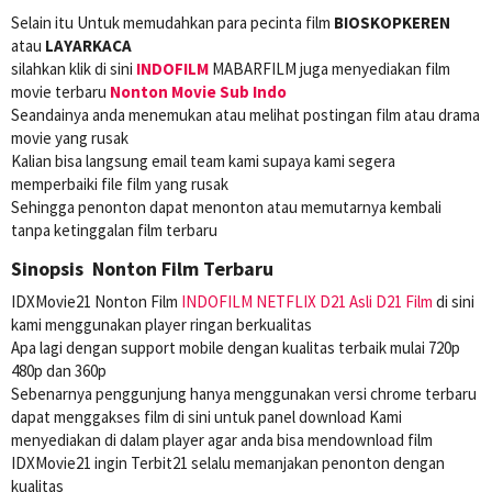
Selain itu Untuk memudahkan para pecinta film
BIOSKOPKEREN
atau
LAYARKACA
silahkan klik di sini
INDOFILM
MABARFILM juga menyediakan film
movie terbaru
Nonton Movie Sub Indo
Seandainya anda menemukan atau melihat postingan film atau drama
movie yang rusak
Kalian bisa langsung email team kami supaya kami segera
memperbaiki file film yang rusak
Sehingga penonton dapat menonton atau memutarnya kembali
tanpa ketinggalan film terbaru
Sinopsis Nonton Film Terbaru
IDXMovie21 Nonton Film
INDOFILM
NETFLIX
D21 Asli
D21 Film
di sini
kami menggunakan player ringan berkualitas
Apa lagi dengan support mobile dengan kualitas terbaik mulai 720p
480p dan 360p
Sebenarnya penggunjung hanya menggunakan versi chrome terbaru
dapat menggakses film di sini untuk panel download Kami
menyediakan di dalam player agar anda bisa mendownload film
IDXMovie21 ingin Terbit21 selalu memanjakan penonton dengan
kualitas