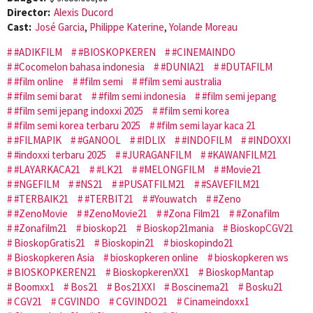
Director:
Alexis Ducord
Cast:
José Garcia
,
Philippe Katerine
,
Yolande Moreau
#ADIKFILM
#BIOSKOPKEREN
#CINEMAINDO
#Cocomelon bahasa indonesia
#DUNIA21
#DUTAFILM
#film online
#film semi
#film semi australia
#film semi barat
#film semi indonesia
#film semi jepang
#film semi jepang indoxxi 2025
#film semi korea
#film semi korea terbaru 2025
#film semi layar kaca 21
#FILMAPIK
#GANOOL
#IDLIX
#INDOFILM
#INDOXXI
#indoxxi terbaru 2025
#JURAGANFILM
#KAWANFILM21
#LAYARKACA21
#LK21
#MELONGFILM
#Movie21
#NGEFILM
#NS21
#PUSATFILM21
#SAVEFILM21
#TERBAIK21
#TERBIT21
#Youwatch
#Zeno
#ZenoMovie
#ZenoMovie21
#Zona Film21
#Zonafilm
#Zonafilm21
bioskop21
Bioskop21mania
BioskopCGV21
BioskopGratis21
Bioskopin21
bioskopindo21
Bioskopkeren Asia
bioskopkeren online
bioskopkeren ws
BIOSKOPKEREN21
BioskopkerenXX1
BioskopMantap
Boomxx1
Bos21
Bos21XXI
Boscinema21
Bosku21
CGV21
CGVINDO
CGVINDO21
Cinameindoxx1