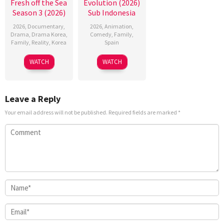
Fresh off the Sea
Evolution (2026)
Season 3 (2026)
Sub Indonesia
2026
,
Documentary
,
2026
,
Animation
,
Drama
,
Drama Korea
,
Comedy
,
Family
,
Family
,
Reality
,
Korea
Spain
18
6
Julio
WATCH
WATCH
Jul
Feb
Soto
2024
2026
Gurpide
Leave a Reply
Your email address will not be published.
Required fields are marked
*