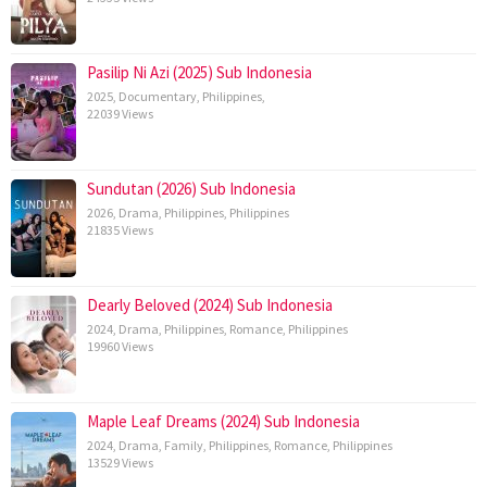
Pasilip Ni Azi (2025) Sub Indonesia
2025
,
Documentary
,
Philippines
,
22039 Views
Sundutan (2026) Sub Indonesia
2026
,
Drama
,
Philippines
,
Philippines
21835 Views
Dearly Beloved (2024) Sub Indonesia
2024
,
Drama
,
Philippines
,
Romance
,
Philippines
19960 Views
Maple Leaf Dreams (2024) Sub Indonesia
2024
,
Drama
,
Family
,
Philippines
,
Romance
,
Philippines
13529 Views