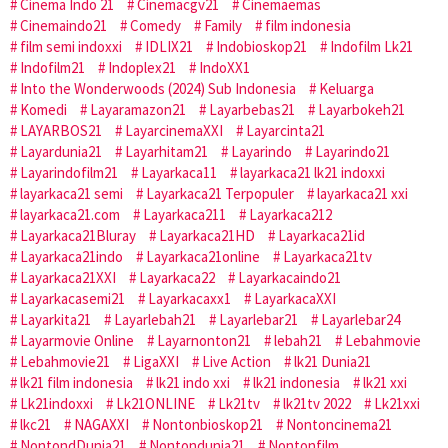
Cinema Indo 21
Cinemacgv21
Cinemaemas
Cinemaindo21
Comedy
Family
film indonesia
film semi indoxxi
IDLIX21
Indobioskop21
Indofilm Lk21
Indofilm21
Indoplex21
IndoXX1
Into the Wonderwoods (2024) Sub Indonesia
Keluarga
Komedi
Layaramazon21
Layarbebas21
Layarbokeh21
LAYARBOS21
LayarcinemaXXI
Layarcinta21
Layardunia21
Layarhitam21
Layarindo
Layarindo21
Layarindofilm21
Layarkaca11
layarkaca21 lk21 indoxxi
layarkaca21 semi
Layarkaca21 Terpopuler
layarkaca21 xxi
layarkaca21.com
Layarkaca211
Layarkaca212
Layarkaca21Bluray
Layarkaca21HD
Layarkaca21id
Layarkaca21indo
Layarkaca21online
Layarkaca21tv
Layarkaca21XXI
Layarkaca22
Layarkacaindo21
Layarkacasemi21
Layarkacaxx1
LayarkacaXXI
Layarkita21
Layarlebah21
Layarlebar21
Layarlebar24
Layarmovie Online
Layarnonton21
lebah21
Lebahmovie
Lebahmovie21
LigaXXI
Live Action
lk21 Dunia21
lk21 film indonesia
lk21 indo xxi
lk21 indonesia
lk21 xxi
Lk21indoxxi
Lk21ONLINE
Lk21tv
lk21tv 2022
Lk21xxi
lkc21
NAGAXXI
Nontonbioskop21
Nontoncinema21
NontondDunia21
Nontondunia21
Nontonfilm