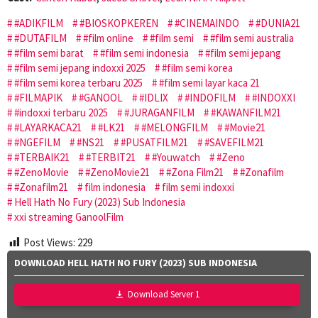
#ADIKFILM
#BIOSKOPKEREN
#CINEMAINDO
#DUNIA21
#DUTAFILM
#film online
#film semi
#film semi australia
#film semi barat
#film semi indonesia
#film semi jepang
#film semi jepang indoxxi 2025
#film semi korea
#film semi korea terbaru 2025
#film semi layar kaca 21
#FILMAPIK
#GANOOL
#IDLIX
#INDOFILM
#INDOXXI
#indoxxi terbaru 2025
#JURAGANFILM
#KAWANFILM21
#LAYARKACA21
#LK21
#MELONGFILM
#Movie21
#NGEFILM
#NS21
#PUSATFILM21
#SAVEFILM21
#TERBAIK21
#TERBIT21
#Youwatch
#Zeno
#ZenoMovie
#ZenoMovie21
#Zona Film21
#Zonafilm
#Zonafilm21
film indonesia
film semi indoxxi
Hell Hath No Fury (2023) Sub Indonesia
xxi streaming GanoolFilm
Post Views:
229
DOWNLOAD HELL HATH NO FURY (2023) SUB INDONESIA
Download Server 1