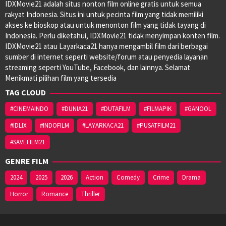
IDXMovie21 adalah situs nonton film online gratis untuk semua
rakyat Indonesia. Situs ini untuk pecinta film yang tidak memiliki
akses ke bioskop atau untuk menonton film yang tidak tayang di
Indonesia. Perlu diketahui, IDXMovie21 tidak menyimpan konten film.
IDXMovie21 atau Layarkaca21 hanya mengambil film dari berbagai
sumber di internet seperti website/forum atau penyedia layanan
streaming seperti YouTube, Facebook, dan lainnya. Selamat
Menikmati pilihan film yang tersedia
TAG CLOUD
#CINEMAINDO
#DUNIA21
#DUTAFILM
#FILMAPIK
#GANOOL
#IDLIX
#INDOFILM
#LAYARKACA21
#PUSATFILM21
#SAVEFILM21
GENRE FILM
2024
2025
2026
Action
Comedy
Crime
Drama
Horror
Romance
Thriller