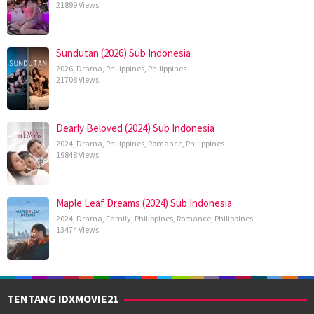
21899 Views
Sundutan (2026) Sub Indonesia
2026
,
Drama
,
Philippines
,
Philippines
21708 Views
Dearly Beloved (2024) Sub Indonesia
2024
,
Drama
,
Philippines
,
Romance
,
Philippines
19848 Views
Maple Leaf Dreams (2024) Sub Indonesia
2024
,
Drama
,
Family
,
Philippines
,
Romance
,
Philippines
13474 Views
TENTANG IDXMOVIE21