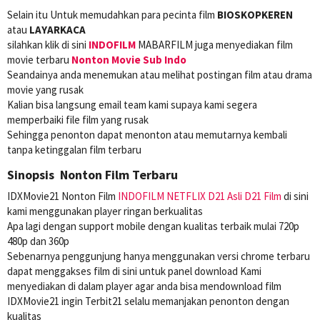
Selain itu Untuk memudahkan para pecinta film
BIOSKOPKEREN
atau
LAYARKACA
silahkan klik di sini
INDOFILM
MABARFILM juga menyediakan film
movie terbaru
Nonton Movie Sub Indo
Seandainya anda menemukan atau melihat postingan film atau drama
movie yang rusak
Kalian bisa langsung email team kami supaya kami segera
memperbaiki file film yang rusak
Sehingga penonton dapat menonton atau memutarnya kembali
tanpa ketinggalan film terbaru
Sinopsis Nonton Film Terbaru
IDXMovie21 Nonton Film
INDOFILM
NETFLIX
D21 Asli
D21 Film
di sini
kami menggunakan player ringan berkualitas
Apa lagi dengan support mobile dengan kualitas terbaik mulai 720p
480p dan 360p
Sebenarnya penggunjung hanya menggunakan versi chrome terbaru
dapat menggakses film di sini untuk panel download Kami
menyediakan di dalam player agar anda bisa mendownload film
IDXMovie21 ingin Terbit21 selalu memanjakan penonton dengan
kualitas