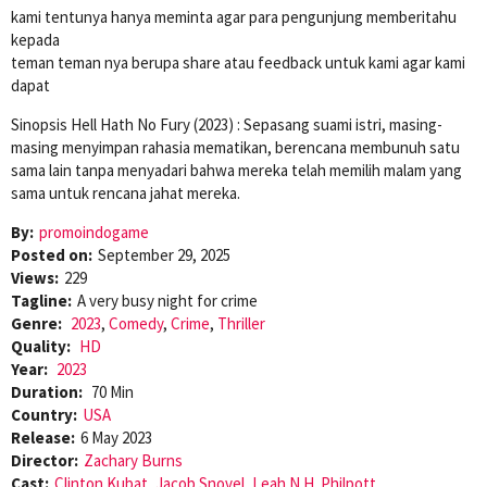
kami tentunya hanya meminta agar para pengunjung memberitahu
kepada
teman teman nya berupa share atau feedback untuk kami agar kami
dapat
Sinopsis Hell Hath No Fury (2023) : Sepasang suami istri, masing-
masing menyimpan rahasia mematikan, berencana membunuh satu
sama lain tanpa menyadari bahwa mereka telah memilih malam yang
sama untuk rencana jahat mereka.
By:
promoindogame
Posted on:
September 29, 2025
Views:
229
Tagline:
A very busy night for crime
Genre:
2023
,
Comedy
,
Crime
,
Thriller
Quality:
HD
Year:
2023
Duration:
70 Min
Country:
USA
Release:
6 May 2023
Director:
Zachary Burns
Cast:
Clinton Kubat
,
Jacob Snovel
,
Leah N.H. Philpott