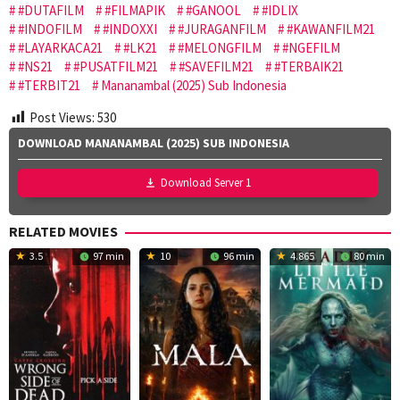
#DUTAFILM
#FILMAPIK
#GANOOL
#IDLIX
#INDOFILM
#INDOXXI
#JURAGANFILM
#KAWANFILM21
#LAYARKACA21
#LK21
#MELONGFILM
#NGEFILM
#NS21
#PUSATFILM21
#SAVEFILM21
#TERBAIK21
#TERBIT21
Mananambal (2025) Sub Indonesia
Post Views:
530
DOWNLOAD MANANAMBAL (2025) SUB INDONESIA
Download Server 1
RELATED MOVIES
3.5
97 min
10
96 min
4.865
80 min