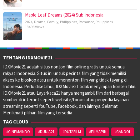
Maple Leaf Dreams (2024) Sub Indonesia
2024
,
Drama
,
Family
,
Philippines
,
Romance
,
Philippines
13498 Views
TENTANG IDXMOVIE21
IDXMovie21 adalah situs nonton film online gratis untuk semua
rakyat Indonesia. Situs ini untuk pecinta film yang tidak memiliki
akses ke bioskop atau untuk menonton film yang tidak tayang di
Indonesia. Perlu diketahui, IDXMovie21 tidak menyimpan konten film.
IDXMovie21 atau Layarkaca21 hanya mengambil film dari berbagai
sumber di internet seperti website/forum atau penyedia layanan
streaming seperti YouTube, Facebook, dan lainnya. Selamat
Menikmati pilihan film yang tersedia
TAG CLOUD
#CINEMAINDO
#DUNIA21
#DUTAFILM
#FILMAPIK
#GANOOL