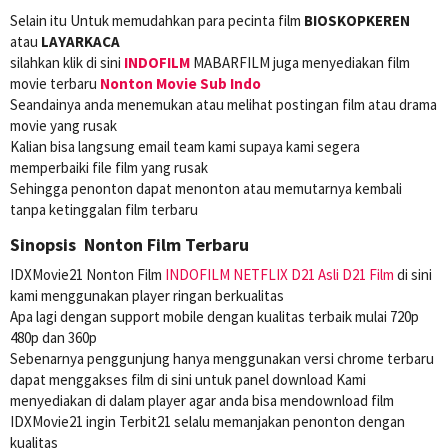
Selain itu Untuk memudahkan para pecinta film
BIOSKOPKEREN
atau
LAYARKACA
silahkan klik di sini
INDOFILM
MABARFILM juga menyediakan film
movie terbaru
Nonton Movie Sub Indo
Seandainya anda menemukan atau melihat postingan film atau drama
movie yang rusak
Kalian bisa langsung email team kami supaya kami segera
memperbaiki file film yang rusak
Sehingga penonton dapat menonton atau memutarnya kembali
tanpa ketinggalan film terbaru
Sinopsis Nonton Film Terbaru
IDXMovie21 Nonton Film
INDOFILM
NETFLIX
D21 Asli
D21 Film
di sini
kami menggunakan player ringan berkualitas
Apa lagi dengan support mobile dengan kualitas terbaik mulai 720p
480p dan 360p
Sebenarnya penggunjung hanya menggunakan versi chrome terbaru
dapat menggakses film di sini untuk panel download Kami
menyediakan di dalam player agar anda bisa mendownload film
IDXMovie21 ingin Terbit21 selalu memanjakan penonton dengan
kualitas