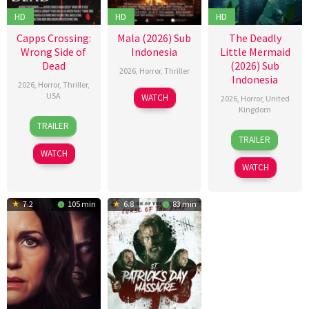
HD
HD
HD
Capps Crossing:
Mala (2026) Sub
The Deadly
Wrong Side of
Indonesia
Little Mermaid
Dead
(2026) Sub
2026
,
Horror
,
Thriller
Indonesia
2026
,
Horror
,
Thriller
,
10
Trishul
USA
WATCH
2026
,
Horror
,
United
Jul
Thejasvi
Kingdom
18
Mike
2026
TRAILER
6
Cameron
Jul
Stahl
TRAILER
Mar
Uzoka
2026
WATCH
2026
WATCH
7.2
105 min
6.8
83 min