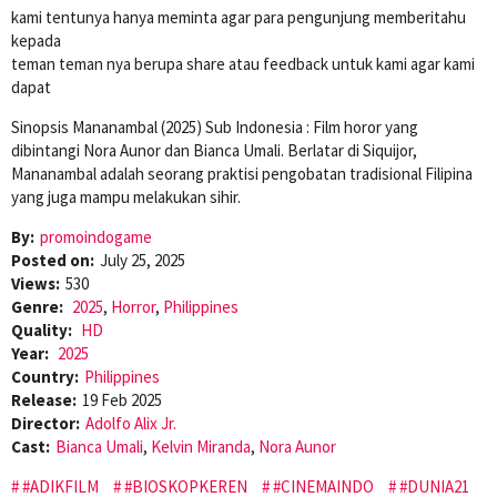
kami tentunya hanya meminta agar para pengunjung memberitahu
kepada
teman teman nya berupa share atau feedback untuk kami agar kami
dapat
Sinopsis Mananambal (2025) Sub Indonesia : Film horor yang
dibintangi Nora Aunor dan Bianca Umali. Berlatar di Siquijor,
Mananambal adalah seorang praktisi pengobatan tradisional Filipina
yang juga mampu melakukan sihir.
By:
promoindogame
Posted on:
July 25, 2025
Views:
530
Genre:
2025
,
Horror
,
Philippines
Quality:
HD
Year:
2025
Country:
Philippines
Release:
19 Feb 2025
Director:
Adolfo Alix Jr.
Cast:
Bianca Umali
,
Kelvin Miranda
,
Nora Aunor
#ADIKFILM
#BIOSKOPKEREN
#CINEMAINDO
#DUNIA21