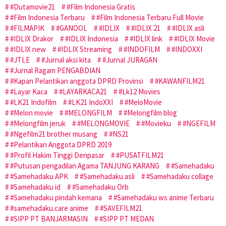
#Dutamovie21
#Film Indonesia Gratis
#Film Indonesia Terbaru
#Film Indonesia Terbaru Full Movie
#FILMAPIK
#GANOOL
#IDLIX
#IDLIX 21
#IDLIX asli
#IDLIX Drakor
#IDLIX Indonesia
#IDLIX link
#IDLIX Movie
#IDLIX new
#IDLIX Streaming
#INDOFILM
#INDOXXI
#JTLE
#Jurnal aksi kita
#Jurnal JURAGAN
#Jurnal Ragam PENGABDIAN
#Kapan Pelantikan anggota DPRD Provinsi
#KAWANFILM21
#Layar Kaca
#LAYARKACA21
#Lk12 Movies
#LK21 Indofilm
#LK21 IndoXXI
#MeloMovie
#Melon movie
#MELONGFILM
#Melongfilm blog
#Melongfilm jeruk
#MELONGMOVIE
#Movieku
#NGEFILM
#Ngefilm21 brother musang
#NS21
#Pelantikan Anggota DPRD 2019
#Profil Hakim Tinggi Denpasar
#PUSATFILM21
#Putusan pengadilan Agama TANJUNG KARANG
#Samehadaku
#Samehadaku APK
#Samehadaku asli
#Samehadaku collage
#Samehadaku id
#Samehadaku Orb
#Samehadaku pindah kemana
#Samehadaku ws anime Terbaru
#samehadaku.care anime
#SAVEFILM21
#SIPP PT BANJARMASIN
#SIPP PT MEDAN