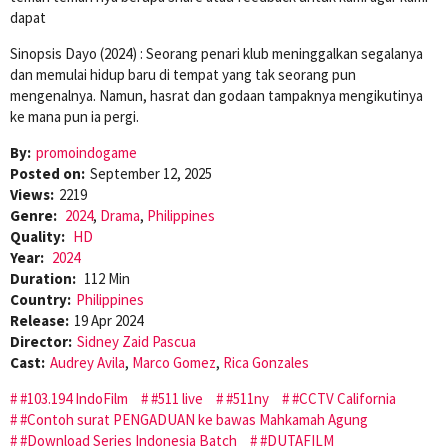
dapat
Sinopsis Dayo (2024) : Seorang penari klub meninggalkan segalanya
dan memulai hidup baru di tempat yang tak seorang pun
mengenalnya. Namun, hasrat dan godaan tampaknya mengikutinya
ke mana pun ia pergi.
By:
promoindogame
Posted on:
September 12, 2025
Views:
2219
Genre:
2024
,
Drama
,
Philippines
Quality:
HD
Year:
2024
Duration:
112 Min
Country:
Philippines
Release:
19 Apr 2024
Director:
Sidney Zaid Pascua
Cast:
Audrey Avila
,
Marco Gomez
,
Rica Gonzales
#103.194 IndoFilm
#511 live
#511ny
#CCTV California
#Contoh surat PENGADUAN ke bawas Mahkamah Agung
#Download Series Indonesia Batch
#DUTAFILM