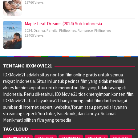
19760 Views
Maple Leaf Dreams (2024) Sub Indonesia
2024
,
Drama
,
Family
,
Philippines
,
Romance
,
Philippines
13405 Views
TENTANG IDXMOVIE21
IDXMovie21 adalah situs nonton film online gratis untuk semua
rakyat Indonesia. Situs ini untuk pecinta film yang tidak memiliki
akses ke bioskop atau untuk menonton film yang tidak tayang di
Indonesia. Perlu diketahui, IDXMovie21 tidak menyimpan konten film.
IDXMovie21 atau Layarkaca21 hanya mengambil film dari berbagai
sumber di internet seperti website/forum atau penyedia layanan
streaming seperti YouTube, Facebook, dan lainnya. Selamat
Menikmati pilihan film yang tersedia
TAG CLOUD