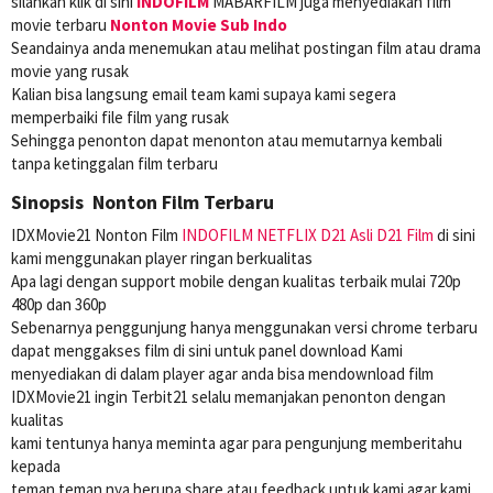
silahkan klik di sini
INDOFILM
MABARFILM juga menyediakan film
movie terbaru
Nonton Movie Sub Indo
Seandainya anda menemukan atau melihat postingan film atau drama
movie yang rusak
Kalian bisa langsung email team kami supaya kami segera
memperbaiki file film yang rusak
Sehingga penonton dapat menonton atau memutarnya kembali
tanpa ketinggalan film terbaru
Sinopsis Nonton Film Terbaru
IDXMovie21 Nonton Film
INDOFILM
NETFLIX
D21 Asli
D21 Film
di sini
kami menggunakan player ringan berkualitas
Apa lagi dengan support mobile dengan kualitas terbaik mulai 720p
480p dan 360p
Sebenarnya penggunjung hanya menggunakan versi chrome terbaru
dapat menggakses film di sini untuk panel download Kami
menyediakan di dalam player agar anda bisa mendownload film
IDXMovie21 ingin Terbit21 selalu memanjakan penonton dengan
kualitas
kami tentunya hanya meminta agar para pengunjung memberitahu
kepada
teman teman nya berupa share atau feedback untuk kami agar kami