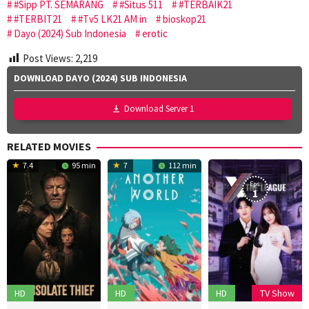
#Sipp PT. SEMARANG
#Situs 511
#TERBAIK21
#TERBIT21
#Tv5 LK21 AM in
bioskop21
Dayo (2024) Sub Indonesia
erotic
Post Views:
2,219
DOWNLOAD DAYO (2024) SUB INDONESIA
Download Server 1
RELATED MOVIES
7.4
95 min
7
112 min
Eps:
1
HD
HD
HD
TV Show