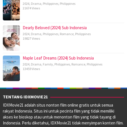
2026
,
Drama
,
Philippines
,
Philippines
21674 Views
Dearly Beloved (2024) Sub Indonesia
2024
,
Drama
,
Philippines
,
Romance
,
Philippines
19827 Views
Maple Leaf Dreams (2024) Sub Indonesia
2024
,
Drama
,
Family
,
Philippines
,
Romance
,
Philippines
13459 Views
TENTANG IDXMOVIE21
IDXMovie21 adalah situs nonton film online gratis untuk semua
rakyat Indonesia. Situs ini untuk pecinta film yang tidak memiliki
akses ke bioskop atau untuk menonton film yang tidak tayang di
Indonesia. Perlu diketahui, IDXMovie21 tidak menyimpan konten film.