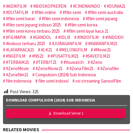
#ADIKFILM
#BIOSKOPKEREN
#CINEMAINDO
#DUNIA21
#DUTAFILM
#film online
#film semi
#film semi australia
#film semi barat
#film semi indonesia
#film semi jepang
#film semi jepang indoxxi 2025
#film semi korea
#film semi korea terbaru 2025
#film semi layar kaca 21
#FILMAPIK
#GANOOL
#IDLIX
#INDOFILM
#INDOXXI
#indoxxi terbaru 2025
#JURAGANFILM
#KAWANFILM21
#LAYARKACA21
#LK21
#MELONGFILM
#Movie21
#NGEFILM
#NS21
#PUSATFILM21
#SAVEFILM21
#TERBAIK21
#TERBIT21
#Youwatch
#Zeno
#ZenoMovie
#ZenoMovie21
#Zona Film21
#Zonafilm
#Zonafilm21
Compulsion (2024) Sub Indonesia
film indonesia
film semi indoxxi
xxi streaming GanoolFilm
Post Views:
325
DOWNLOAD COMPULSION (2024) SUB INDONESIA
Download Server 1
RELATED MOVIES