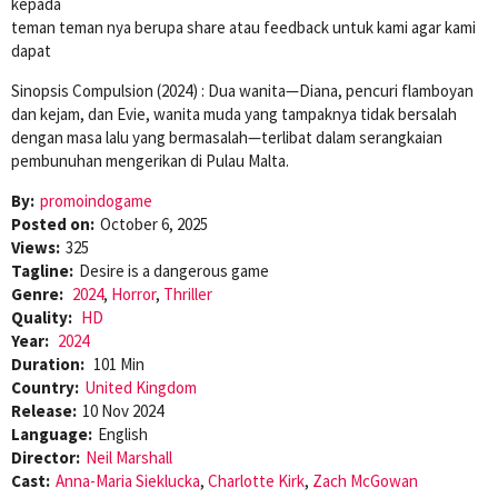
kepada
teman teman nya berupa share atau feedback untuk kami agar kami
dapat
Sinopsis Compulsion (2024) : Dua wanita—Diana, pencuri flamboyan
dan kejam, dan Evie, wanita muda yang tampaknya tidak bersalah
dengan masa lalu yang bermasalah—terlibat dalam serangkaian
pembunuhan mengerikan di Pulau Malta.
By:
promoindogame
Posted on:
October 6, 2025
Views:
325
Tagline:
Desire is a dangerous game
Genre:
2024
,
Horror
,
Thriller
Quality:
HD
Year:
2024
Duration:
101 Min
Country:
United Kingdom
Release:
10 Nov 2024
Language:
English
Director:
Neil Marshall
Cast:
Anna-Maria Sieklucka
,
Charlotte Kirk
,
Zach McGowan