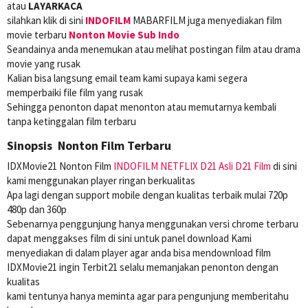
atau
LAYARKACA
silahkan klik di sini
INDOFILM
MABARFILM juga menyediakan film
movie terbaru
Nonton Movie Sub Indo
Seandainya anda menemukan atau melihat postingan film atau drama
movie yang rusak
Kalian bisa langsung email team kami supaya kami segera
memperbaiki file film yang rusak
Sehingga penonton dapat menonton atau memutarnya kembali
tanpa ketinggalan film terbaru
Sinopsis Nonton Film Terbaru
IDXMovie21 Nonton Film
INDOFILM
NETFLIX
D21 Asli
D21 Film
di sini
kami menggunakan player ringan berkualitas
Apa lagi dengan support mobile dengan kualitas terbaik mulai 720p
480p dan 360p
Sebenarnya penggunjung hanya menggunakan versi chrome terbaru
dapat menggakses film di sini untuk panel download Kami
menyediakan di dalam player agar anda bisa mendownload film
IDXMovie21 ingin Terbit21 selalu memanjakan penonton dengan
kualitas
kami tentunya hanya meminta agar para pengunjung memberitahu