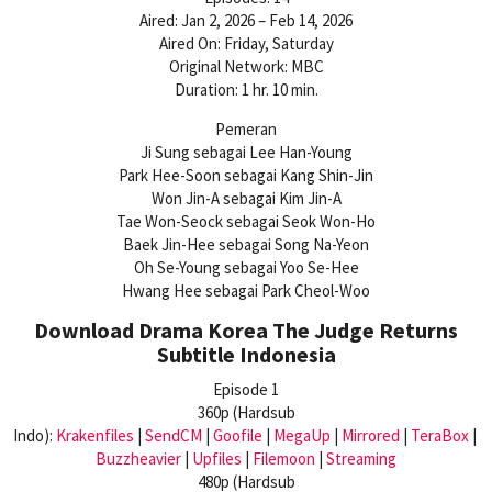
Aired: Jan 2, 2026 – Feb 14, 2026
Aired On: Friday, Saturday
Original Network: MBC
Duration: 1 hr. 10 min.
Pemeran
Ji Sung sebagai Lee Han-Young
Park Hee-Soon sebagai Kang Shin-Jin
Won Jin-A sebagai Kim Jin-A
Tae Won-Seock sebagai Seok Won-Ho
Baek Jin-Hee sebagai Song Na-Yeon
Oh Se-Young sebagai Yoo Se-Hee
Hwang Hee sebagai Park Cheol-Woo
Download Drama Korea The Judge Returns
Subtitle Indonesia
Episode 1
360p (Hardsub
Indo):
Krakenfiles
|
SendCM
|
Goofile
|
MegaUp
|
Mirrored
|
TeraBox
|
Buzzheavier
|
Upfiles
|
Filemoon
|
Streaming
480p (Hardsub