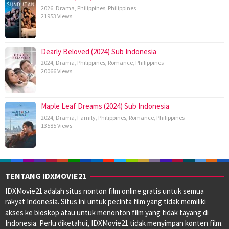
2026
,
Drama
,
Philippines
,
Philippines
21953 Views
Dearly Beloved (2024) Sub Indonesia
2024
,
Drama
,
Philippines
,
Romance
,
Philippines
20066 Views
Maple Leaf Dreams (2024) Sub Indonesia
2024
,
Drama
,
Family
,
Philippines
,
Romance
,
Philippines
13585 Views
TENTANG IDXMOVIE21
IDXMovie21 adalah situs nonton film online gratis untuk semua
rakyat Indonesia. Situs ini untuk pecinta film yang tidak memiliki
akses ke bioskop atau untuk menonton film yang tidak tayang di
Indonesia. Perlu diketahui, IDXMovie21 tidak menyimpan konten film.