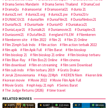
Drama Series Mandarin
Drama Series Thailand
DramaCool
DramaQu
dramaserial
Dramaserial21
dunia 21
dunia21.net
dunia21.org
dunia21.pw
Dunia21tv
DUNIACGV21
duniafilm
DuniaFilm21
Duniafilmbos21
Duniaflix21
DuniaHade
DuniaHD
Duniakaca21
DuniaLayar21
Dunialk21
Duniamovie21
Duniaplex21
Duniasemi21
Dutafilm21
england FILEM
Filemkeren
filemkeren site
film 2022
film 21
Film 21 Online
Film 21mph Sub Indo
film action
film action terbaik 2022
film apik
Film Apik Full
Film Barat
film bioskop
film bioskop 21
film bioskop 21 online
film bioskop terbaru
Film Blue-Ray
Film Bos21 Online
film cinema
film download
film en streaming
film semi Download
film sub indo
film terbaru 2019
Gratis Drakor
Jeruk 21moviemania
Keju 21Mph
KEREN filem
keren link
korean movie
Movie 2022
Movie Film Apik Full
Movie Gratis
mph keju 21 mph
Series Barat
The Judge Returns (2026)
time travel
RELATED MOVIES
4.875
5 min
6.667
112 min
7
84 min