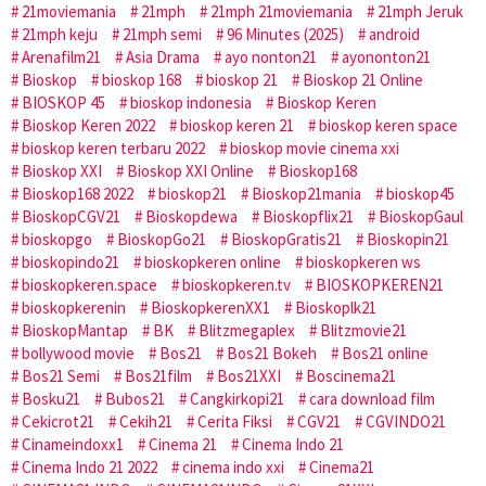
21moviemania
21mph
21mph 21moviemania
21mph Jeruk
21mph keju
21mph semi
96 Minutes (2025)
android
Arenafilm21
Asia Drama
ayo nonton21
ayononton21
Bioskop
bioskop 168
bioskop 21
Bioskop 21 Online
BIOSKOP 45
bioskop indonesia
Bioskop Keren
Bioskop Keren 2022
bioskop keren 21
bioskop keren space
bioskop keren terbaru 2022
bioskop movie cinema xxi
Bioskop XXI
Bioskop XXI Online
Bioskop168
Bioskop168 2022
bioskop21
Bioskop21mania
bioskop45
BioskopCGV21
Bioskopdewa
Bioskopflix21
BioskopGaul
bioskopgo
BioskopGo21
BioskopGratis21
Bioskopin21
bioskopindo21
bioskopkeren online
bioskopkeren ws
bioskopkeren.space
bioskopkeren.tv
BIOSKOPKEREN21
bioskopkerenin
BioskopkerenXX1
Bioskoplk21
BioskopMantap
BK
Blitzmegaplex
Blitzmovie21
bollywood movie
Bos21
Bos21 Bokeh
Bos21 online
Bos21 Semi
Bos21film
Bos21XXI
Boscinema21
Bosku21
Bubos21
Cangkirkopi21
cara download film
Cekicrot21
Cekih21
Cerita Fiksi
CGV21
CGVINDO21
Cinameindoxx1
Cinema 21
Cinema Indo 21
Cinema Indo 21 2022
cinema indo xxi
Cinema21