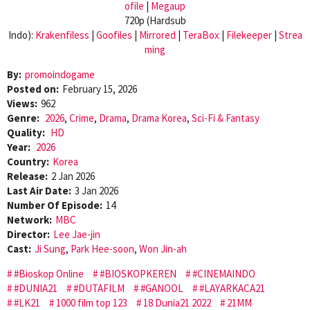
ofile
|
Megaup
720p (Hardsub
Indo):
Krakenfiless
|
Goofiles
|
Mirrored
|
TeraBox
|
Filekeeper
|
Strea
ming
By:
promoindogame
Posted on:
February 15, 2026
Views:
962
Genre:
2026
,
Crime
,
Drama
,
Drama Korea
,
Sci-Fi & Fantasy
Quality:
HD
Year:
2026
Country:
Korea
Release:
2 Jan 2026
Last Air Date:
3 Jan 2026
Number Of Episode:
14
Network:
MBC
Director:
Lee Jae-jin
Cast:
Ji Sung
,
Park Hee-soon
,
Won Jin-ah
#Bioskop Online
#BIOSKOPKEREN
#CINEMAINDO
#DUNIA21
#DUTAFILM
#GANOOL
#LAYARKACA21
#LK21
1000 film top 123
18 Dunia21 2022
21MM