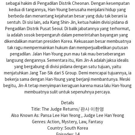
sebagai hakim di Pengadilan Distrik Cheonan. Dengan kesempatan
kedua di tangannya, Han-Young berusaha menjalani hidup yang
berbeda dan menantang kejahatan besar yang dulu tak berani ia
sentuh. Di sisi lain, ada Kang Shin-Jin, ketua hakim divisi pidana di
Pengadilan Distrik Pusat Seoul. Di balik jabatannya yang terhormat,
ia adalah sosok berpengaruh dalam pemerintahan bayangan yang
dikendalikan mantan presiden Korea. Kekuasaan besar membuatnya
tak ragu mempermainkan hukum dan memperjualbelikan putusan
pengadilan. Jalan Han-Young pun mau tak mau berseberangan
langsung dengannya. Sementara itu, Kim Jin-A adalah jaksa idealis
yang bergabung di divisi pidana dengan satu tujuan, yaitu
menjatuhkan Jang Tae-Sik dari S Group. Demi mencapai tujuannya, ia
bekerja sama dengan Han-Young yang berjanji membantunya. Meski
begitu, Jin-A tetap menyimpan keraguan karena masa lalu Han-Young
membuatnya sulit untuk sepenuhnya percaya.
Details
Title: The Judge Returns/ 판사 이한영
Also Known As: Pansa Lee Han Yeong , Judge Lee Han Yeong
Genres: Action, Mystery, Law, Fantasy
Country: South Korea
Episodes: 14