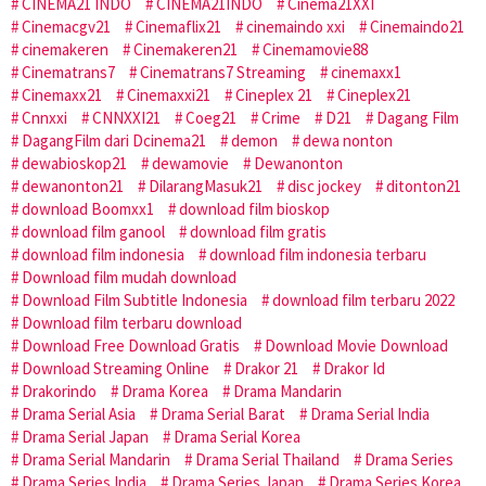
CINEMA21 INDO
CINEMA21INDO
Cinema21XXI
Cinemacgv21
Cinemaflix21
cinemaindo xxi
Cinemaindo21
cinemakeren
Cinemakeren21
Cinemamovie88
Cinematrans7
Cinematrans7 Streaming
cinemaxx1
Cinemaxx21
Cinemaxxi21
Cineplex 21
Cineplex21
Cnnxxi
CNNXXI21
Coeg21
Crime
D21
Dagang Film
DagangFilm dari Dcinema21
demon
dewa nonton
dewabioskop21
dewamovie
Dewanonton
dewanonton21
DilarangMasuk21
disc jockey
ditonton21
download Boomxx1
download film bioskop
download film ganool
download film gratis
download film indonesia
download film indonesia terbaru
Download film mudah download
Download Film Subtitle Indonesia
download film terbaru 2022
Download film terbaru download
Download Free Download Gratis
Download Movie Download
Download Streaming Online
Drakor 21
Drakor Id
Drakorindo
Drama Korea
Drama Mandarin
Drama Serial Asia
Drama Serial Barat
Drama Serial India
Drama Serial Japan
Drama Serial Korea
Drama Serial Mandarin
Drama Serial Thailand
Drama Series
Drama Series India
Drama Series Japan
Drama Series Korea