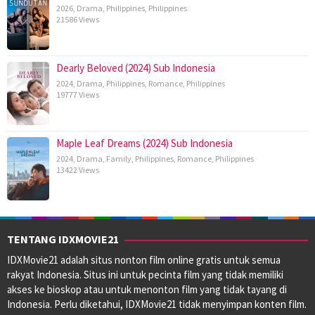
2026
,
Drama
,
Philippines
,
Philippines
21586 Views
Dearly Beloved (2024) Sub Indonesia
2024
,
Drama
,
Philippines
,
Romance
,
Philippines
19777 Views
Maple Leaf Dreams (2024) Sub Indonesia
2024
,
Drama
,
Family
,
Philippines
,
Romance
,
Philippines
13422 Views
TENTANG IDXMOVIE21
IDXMovie21 adalah situs nonton film online gratis untuk semua
rakyat Indonesia. Situs ini untuk pecinta film yang tidak memiliki
akses ke bioskop atau untuk menonton film yang tidak tayang di
Indonesia. Perlu diketahui, IDXMovie21 tidak menyimpan konten film.