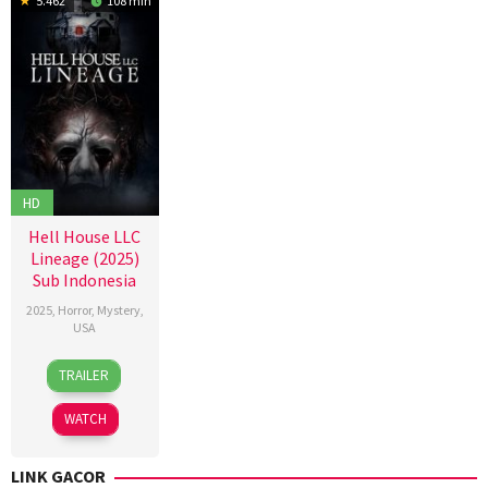
5.462
108 min
HD
Hell House LLC
Lineage (2025)
Sub Indonesia
2025
,
Horror
,
Mystery
,
USA
22
Stephen
TRAILER
Aug
Cognetti
2025
WATCH
LINK GACOR