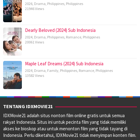
2026
,
Drama
,
Philippines
,
Philippines
21946 Views
Dearly Beloved (2024) Sub Indonesia
2024
,
Drama
,
Philippines
,
Romance
,
Philippines
20061 Views
Maple Leaf Dreams (2024) Sub Indonesia
2024
,
Drama
,
Family
,
Philippines
,
Romance
,
Philippines
13582 Views
TENTANG IDXMOVIE21
IDXMovie21 adalah situs nonton film online gratis untuk semua
rakyat Indonesia. Situs ini untuk pecinta film yang tidak memiliki
akses ke bioskop atau untuk menonton film yang tidak tayang di
Indonesia. Perlu diketahui, IDXMovie21 tidak menyimpan konten film.