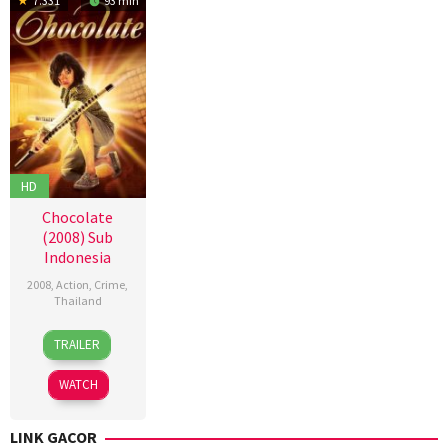
7.331
93 min
HD
Chocolate
(2008) Sub
Indonesia
2008
,
Action
,
Crime
,
Thailand
7
Prachya
TRAILER
Feb
Pinkaew
2008
WATCH
LINK GACOR