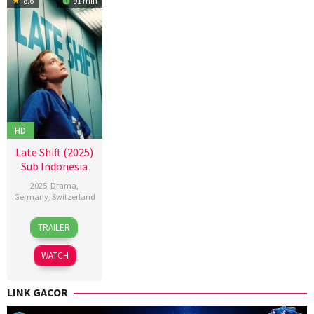
8.6
91 min
HD
Late Shift (2025)
Sub Indonesia
2025
,
Drama
,
Germany
,
Switzerland
27
Petra
TRAILER
Feb
Biondina
2025
Volpe
WATCH
LINK GACOR