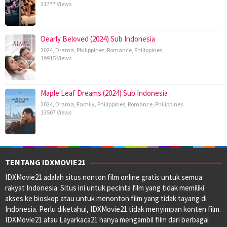
21777 Views
Dearly Beloved (2024) Sub Indonesia
2024
,
Drama
,
Philippines
,
Romance
,
Philippines
19915 Views
Maple Leaf Dreams (2024) Sub Indonesia
2024
,
Drama
,
Family
,
Philippines
,
Romance
,
Philippines
13507 Views
TENTANG IDXMOVIE21
IDXMovie21 adalah situs nonton film online gratis untuk semua
rakyat Indonesia. Situs ini untuk pecinta film yang tidak memiliki
akses ke bioskop atau untuk menonton film yang tidak tayang di
Indonesia. Perlu diketahui, IDXMovie21 tidak menyimpan konten film.
IDXMovie21 atau Layarkaca21 hanya mengambil film dari berbagai