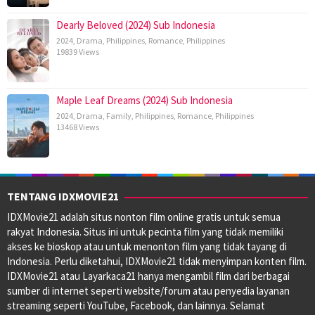
Dearly Beloved (2024) Sub Indonesia
2024
,
Drama
,
Philippines
,
Romance
,
Philippines
19839 Views
Maple Leaf Dreams (2024) Sub Indonesia
2024
,
Drama
,
Family
,
Philippines
,
Romance
,
Philippines
13468 Views
TENTANG IDXMOVIE21
IDXMovie21 adalah situs nonton film online gratis untuk semua
rakyat Indonesia. Situs ini untuk pecinta film yang tidak memiliki
akses ke bioskop atau untuk menonton film yang tidak tayang di
Indonesia. Perlu diketahui, IDXMovie21 tidak menyimpan konten film.
IDXMovie21 atau Layarkaca21 hanya mengambil film dari berbagai
sumber di internet seperti website/forum atau penyedia layanan
streaming seperti YouTube, Facebook, dan lainnya. Selamat