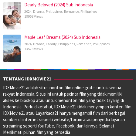
Dearly Beloved (2024) Sub Indonesia
2024
,
Drama
,
Philippines
,
Romance
,
Philippines
19958 Views
Maple Leaf Dreams (2024) Sub Indonesia
2024
,
Drama
,
Family
,
Philippines
,
Romance
,
Philippines
13528 Views
TENTANG IDXMOVIE21
IDXMovie21 adalah situs nonton film online gratis untuk semua
rakyat Indonesia. Situs ini untuk pecinta film yang tidak memiliki
akses ke bioskop atau untuk menonton film yang tidak tayang di
Indonesia. Perlu diketahui, IDXMovie21 tidak menyimpan konten film.
IDXMovie21 atau Layarkaca21 hanya mengambil film dari berbagai
sumber di internet seperti website/forum atau penyedia layanan
streaming seperti YouTube, Facebook, dan lainnya. Selamat
Menikmati pilihan film yang tersedia