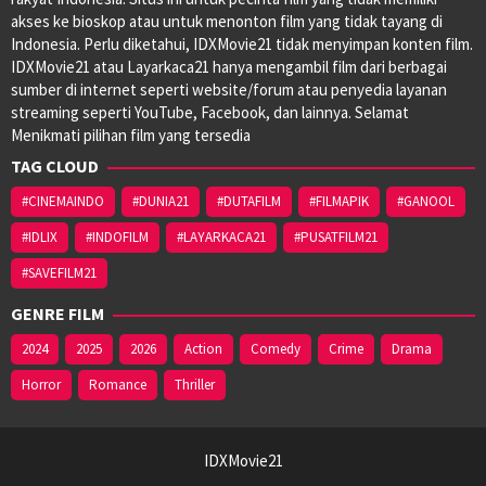
akses ke bioskop atau untuk menonton film yang tidak tayang di
Indonesia. Perlu diketahui, IDXMovie21 tidak menyimpan konten film.
IDXMovie21 atau Layarkaca21 hanya mengambil film dari berbagai
sumber di internet seperti website/forum atau penyedia layanan
streaming seperti YouTube, Facebook, dan lainnya. Selamat
Menikmati pilihan film yang tersedia
TAG CLOUD
#CINEMAINDO
#DUNIA21
#DUTAFILM
#FILMAPIK
#GANOOL
#IDLIX
#INDOFILM
#LAYARKACA21
#PUSATFILM21
#SAVEFILM21
GENRE FILM
2024
2025
2026
Action
Comedy
Crime
Drama
Horror
Romance
Thriller
IDXMovie21