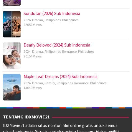
Sundutan (2026) Sub Indonesia
2026
,
Drama
,
Philippines
,
Philippines
22052 Views
Dearly Beloved (2024) Sub Indonesia
2024
,
Drama
,
Philippines
,
Romance
,
Philippines
20154 Views
Maple Leaf Dreams (2024) Sub Indonesia
2024
,
Drama
,
Family
,
Philippines
,
Romance
,
Philippines
13640 Views
TENTANG IDXMOVIE21
IDXMovie21 adalah situs nonton film online gratis untuk semua
rakyat Indonesia. Situs ini untuk pecinta film yang tidak memiliki