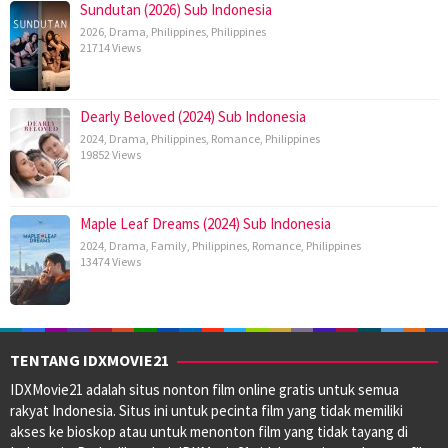
Sundutan (2026) Sub Indonesia
2026
,
Drama
,
Philippines
,
Philippines
21714 Views
Dearly Beloved (2024) Sub Indonesia
2024
,
Drama
,
Philippines
,
Romance
,
Philippines
19852 Views
Maple Leaf Dreams (2024) Sub Indonesia
2024
,
Drama
,
Family
,
Philippines
,
Romance
,
Philippines
13474 Views
TENTANG IDXMOVIE21
IDXMovie21 adalah situs nonton film online gratis untuk semua
rakyat Indonesia. Situs ini untuk pecinta film yang tidak memiliki
akses ke bioskop atau untuk menonton film yang tidak tayang di