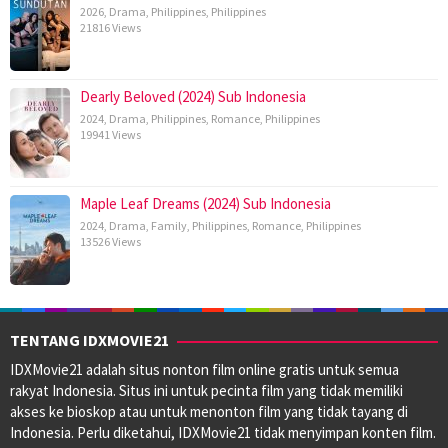
2026
,
Drama
,
Philippines
,
Philippines
21816 Views
Dearly Beloved (2024) Sub Indonesia
2024
,
Drama
,
Philippines
,
Romance
,
Philippines
19941 Views
Maple Leaf Dreams (2024) Sub Indonesia
2024
,
Drama
,
Family
,
Philippines
,
Romance
,
Philippines
13526 Views
TENTANG IDXMOVIE21
IDXMovie21 adalah situs nonton film online gratis untuk semua
rakyat Indonesia. Situs ini untuk pecinta film yang tidak memiliki
akses ke bioskop atau untuk menonton film yang tidak tayang di
Indonesia. Perlu diketahui, IDXMovie21 tidak menyimpan konten film.