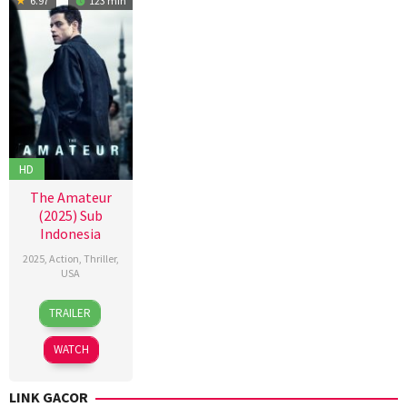
6.97
123 min
HD
The Amateur
(2025) Sub
Indonesia
2025
,
Action
,
Thriller
,
USA
9
James
TRAILER
Apr
Hawes
2025
WATCH
LINK GACOR