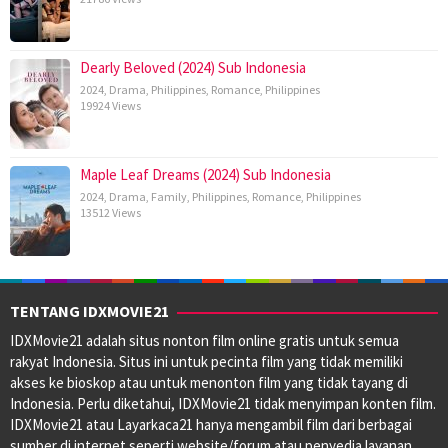
Dearly Beloved (2024) Sub Indonesia
2024
,
Drama
,
Philippines
,
Romance
,
Philippines
19924 Views
Maple Leaf Dreams (2024) Sub Indonesia
2024
,
Drama
,
Family
,
Philippines
,
Romance
,
Philippines
13512 Views
TENTANG IDXMOVIE21
IDXMovie21 adalah situs nonton film online gratis untuk semua
rakyat Indonesia. Situs ini untuk pecinta film yang tidak memiliki
akses ke bioskop atau untuk menonton film yang tidak tayang di
Indonesia. Perlu diketahui, IDXMovie21 tidak menyimpan konten film.
IDXMovie21 atau Layarkaca21 hanya mengambil film dari berbagai
sumber di internet seperti website/forum atau penyedia layanan